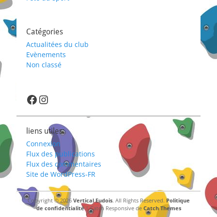
Catégories
Actualitées du club
Evènements
Non classé
lien ver la page facebook du club : https://fr-fr.facebook.com/verticaleudois/
Instagram
liens utiles:
Connexion
Flux des publications
Flux des commentaires
Site de WordPress-FR
Copyright © 2026
Vertical Eudois
. All Rights Reserved.
Politique
de confidentialité
| Catch Responsive de
Catch Themes