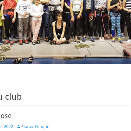
u club
rose
Author
e 2022
Elanor Filoque