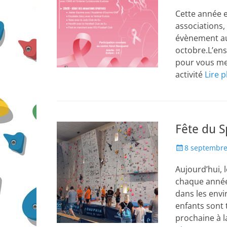
on
Cette année 
associations,
évènement au
octobre.L’ens
pour vous met
activité
Lire p
Fête du S
Posted
8 septembre
on
Aujourd’hui, 
chaque année
dans les envi
enfants sont 
prochaine à l