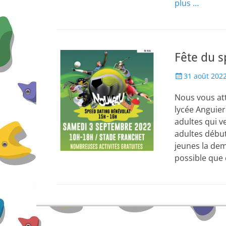
plus …
Fête du s
Posted
31 août 202
on
Nous vous at
lycée Anguier
adultes qui ve
adultes début
jeunes la dema
possible que