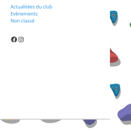
Actualitées du club
Evènements
Non classé
lien ver la page facebook du club : https://fr-fr.facebook.com/verticaleudois/
Instagram