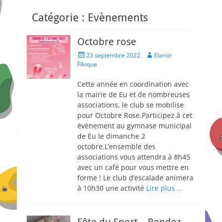
Catégorie :
Evènements
Octobre rose
Posted
Author
23 septembre 2022
Elanor
on
Filoque
Cette année en coordination avec
la mairie de Eu et de nombreuses
associations, le club se mobilise
pour Octobre Rose.Participez à cet
évènement au gymnase municipal
de Eu le dimanche 2
octobre.L’ensemble des
associations vous attendra à 8h45
avec un café pour vous mettre en
forme ! Le club d’escalade animera
à 10h30 une activité
Lire plus …
Fête du Sport – Rendez-